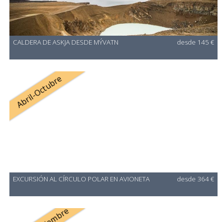
CALDERA DE ASKJA DESDE MÝVATN
desde 145 €
Abril-Octubre
EXCURSIÓN AL CÍRCULO POLAR EN AVIONETA
desde 364 €