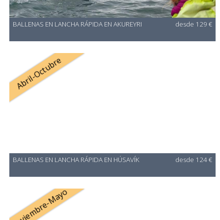
BALLENAS EN LANCHA RÁPIDA EN AKUREYRI
desde 129 €
Abril-Octubre
BALLENAS EN LANCHA RÁPIDA EN HÚSAVÍK
desde 124 €
Noviembre-Mayo