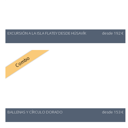
EXCURSIÓN A LA ISLA FLATEY DESDE HÚSAVÍK
desde 192 €
Combo
BALLENAS Y CÍRCULO DORADO
desde 153 €