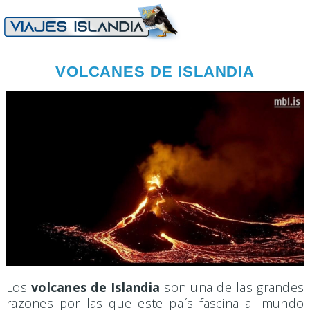
VOLCANES DE ISLANDIA
Los
volcanes de Islandia
son una de las grandes
razones por las que este país fascina al mundo