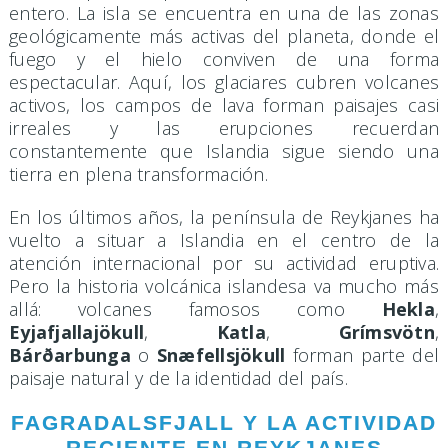
entero. La isla se encuentra en una de las zonas
geológicamente más activas del planeta, donde el
fuego y el hielo conviven de una forma
espectacular. Aquí, los glaciares cubren volcanes
activos, los campos de lava forman paisajes casi
irreales y las erupciones recuerdan
constantemente que Islandia sigue siendo una
tierra en plena transformación.
En los últimos años, la península de Reykjanes ha
vuelto a situar a Islandia en el centro de la
atención internacional por su actividad eruptiva.
Pero la historia volcánica islandesa va mucho más
allá: volcanes famosos como
Hekla
,
Eyjafjallajökull
,
Katla
,
Grímsvötn
,
Bárðarbunga
o
Snæfellsjökull
forman parte del
paisaje natural y de la identidad del país.
FAGRADALSFJALL Y LA ACTIVIDAD
RECIENTE EN REYKJANES