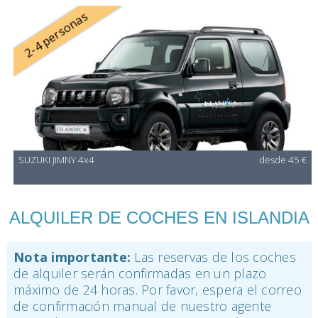
2-4 personas
SUZUKI JIMNY 4x4
desde 45 €
ALQUILER DE COCHES EN ISLANDIA
Nota importante:
Las reservas de los coches
de alquiler serán confirmadas en un plazo
máximo de 24 horas. Por favor, espera el correo
de confirmación manual de nuestro agente