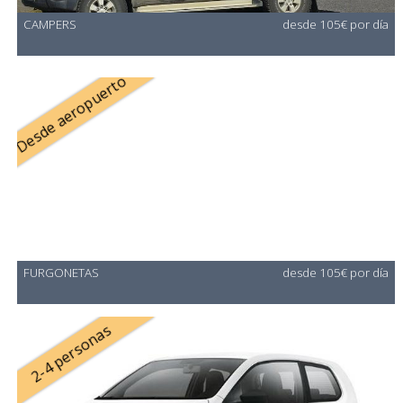
CAMPERS
desde 105€ por día
Desde aeropuerto
FURGONETAS
desde 105€ por día
2-4 personas