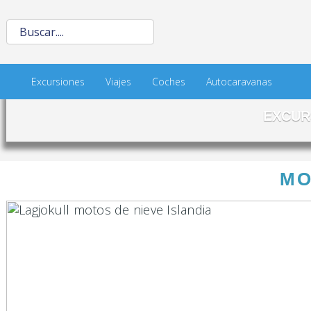
Excursiones
Viajes
Coches
Autocaravanas
EXCUR
MO