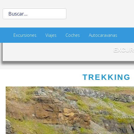
Excursiones
Viajes
Coches
Autocaravanas
EXCUR
TREKKING 