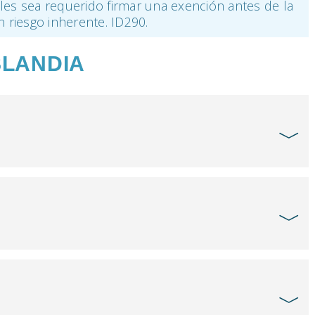
les sea requerido firmar una exención antes de la
n riesgo inherente. ID290.
SLANDIA
﹀
﹀
﹀