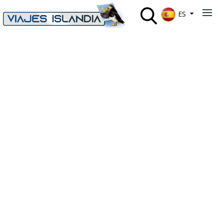
Seleccione su 
≡
ES