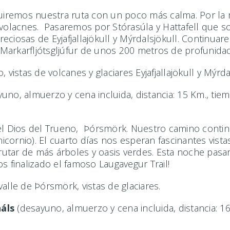
eguiremos nuestra ruta con un poco más calma. Por l
s volacnes. Pasaremos por Stórasúla y Hattafell que 
eciosas de Eyjafjallajökull y Mýrdalsjökull. Continua
arkarfljótsgljúfur de unos 200 metros de profunidad
vistas de volcanes y glaciares Eyjafjallajökull y Mýrda
yuno, almuerzo y cena incluida, distancia: 15 Km., tie
del Dios del Trueno, Þórsmörk. Nuestro camino conti
cornio). El cuarto días nos esperan fascinantes vistas
tar de más árboles y oasis verdes. Esta noche pasarem
finalizado el famoso Laugavegur Trail!
alle de Þórsmörk, vistas de glaciares.
háls
(desayuno, almuerzo y cena incluida, distancia: 1