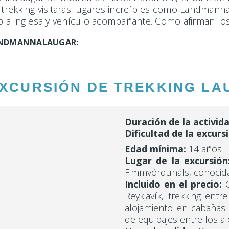
rekking visitarás lugares increíbles como Landmannal
abla inglesa y vehículo acompañante. Como afirman los
LANDMANNALAUGAR:
EXCURSIÓN DE TREKKING LAU
Duración de la activida
Dificultad de la excurs
Edad mínima:
14 años
Lugar de la excursión
Fimmvörduháls, conocida
Incluido en el precio:
G
Reykjavík, trekking en
alojamiento en cabañas 
de equipajes entre los alo