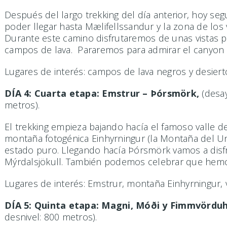
Después del largo trekking del día anterior, hoy s
poder llegar hasta Mælifellssandur y la zona de lo
Durante este camino disfrutaremos de unas vistas pr
campos de lava. Pararemos para admirar el canyon M
Lugares de interés: campos de lava negros y desierto, 
DÍA 4: Cuarta etapa: Emstrur – Þórsmörk,
(desa
metros).
El trekking empieza bajando hacía el famoso valle 
montaña fotogénica Einhyrningur (la Montaña del Uni
estado puro. Llegando hacía Þórsmörk vamos a disfru
Mýrdalsjökull. También podemos celebrar que hemos 
Lugares de interés: Emstrur, montaña Einhyrningur, v
DÍA 5: Quinta etapa: Magni, Móði y Fimmvördu
desnivel: 800 metros).