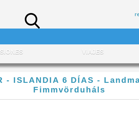
r
SIONES
VIAJES
 ISLANDIA 6 DÍAS - Landman
Fimmvörduháls