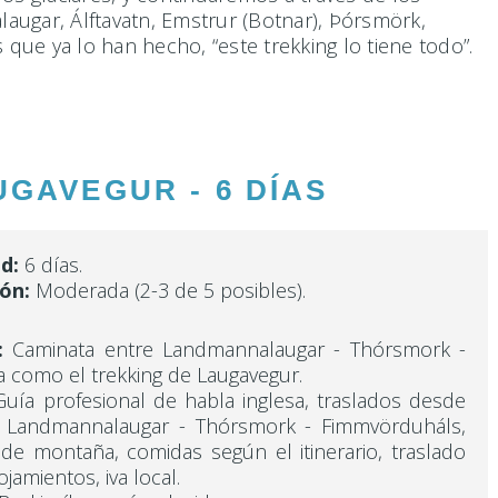
augar, Álftavatn, Emstrur (Botnar), Þórsmörk,
 que ya lo han hecho, “este trekking lo tiene todo”.
GAVEGUR - 6 DÍAS
d:
6 días.
ión:
Moderada (2-3 de 5 posibles).
:
Caminata entre Landmannalaugar - Thórsmork -
 como el trekking de Laugavegur.
uía profesional de habla inglesa, traslados desde
tre Landmannalaugar - Thórsmork - Fimmvörduháls,
de montaña, comidas según el itinerario, traslado
jamientos, iva local.