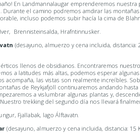
 de baño! En Landmannalaugar emprenderemos nuestra 
. Durante el camino podremos amdirar las montañas y 
avorable, incluso podemos subir hacía la cima de Blah
ver, Brennisteinsalda, Hrafntinnusker.
avatn
(desayuno, almuerzo y cena incluida, distancia: 
iérticos llenos de obsidianos. Encontraremos nuestr
emos a latitudes más altas, podemos esperar alguna
o nos acompaña, las vistas son realmente increíbles. 
ontañas de Reykjafjöll continuaremos andando hasta ll
mpezaremos a vislumbrar algunas plantas y, descendie
uestro trekking del segundo día nos llevará finalmente
ngur, Fjallabak, lago Álftavatn.
nar
(desayuno, almuerzo y cena incluida, distancia: 15 