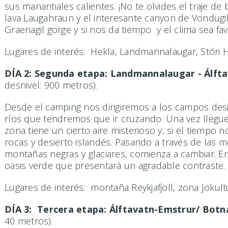
sus manantiales calientes. ¡No te olvides el traje
lava Laugahraun y el interesante canyon de Vondugil
Graenagil gorge y si nos da tiempo y el clima sea f
Lugares de interés: Hekla, Landmannalaugar, Stóri H
DÍA 2: Segunda etapa: Landmannalaugar - Álft
desnivel: 900 metros).
Desde el camping nos dirigiremos a los campos des
ríos que tendremos que ir cruzando. Una vez llegu
zona tiene un cierto aire misterioso y, si el tiemp
rocas y desierto islandés. Pasando a través de las m
montañas negras y glaciares, comienza a cambiar. E
oasis verde que presentará un agradable contraste. N
Lugares de interés: montaña Reykjafjöll, zona Jökultu
DÍA 3: Tercera etapa: Álftavatn-Emstrur/ Bot
40 metros).