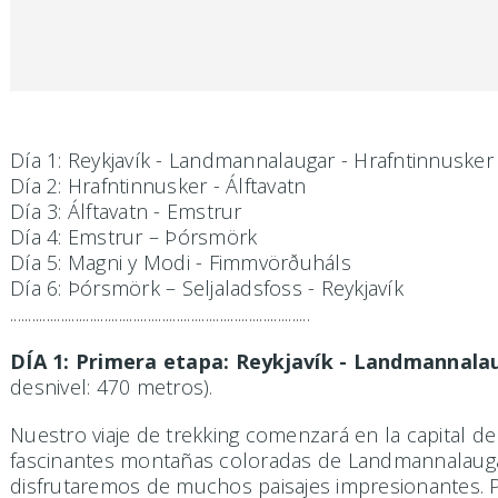
Día 1: Reykjavík - Landmannalaugar - Hrafntinnusker
Día 2: Hrafntinnusker - Álftavatn
Día 3: Álftavatn - Emstrur
Día 4: Emstrur – Þórsmörk
Día 5: Magni y Modi - Fimmvörðuháls
Día 6: Þórsmörk – Seljaladsfoss - Reykjavík
...................................................................................
DÍA 1: Primera etapa: Reykjavík - Landmannala
desnivel: 470 metros).
Nuestro viaje de trekking comenzará en la capital de
fascinantes montañas coloradas de Landmannalaugar
disfrutaremos de muchos paisajes impresionantes. 