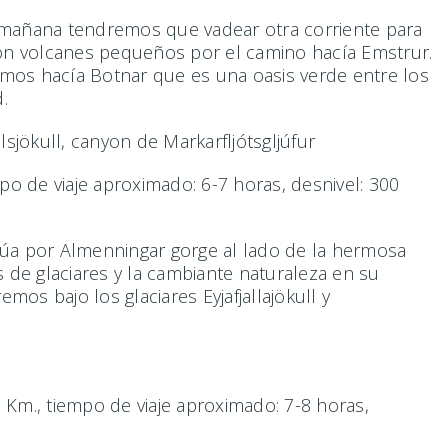
a mañana tendremos que vadear otra corriente para
son volcanes pequeños por el camino hacía Emstrur.
remos hacía Botnar que es una oasis verde entre los
.
lsjökull, canyon de Markarfljótsgljúfur
mpo de viaje aproximado: 6-7 horas, desnivel: 300
núa por Almenningar gorge al lado de la hermosa
 de glaciares y la cambiante naturaleza en su
os bajo los glaciares Eyjafjallajökull y
6 Km., tiempo de viaje aproximado: 7-8 horas,